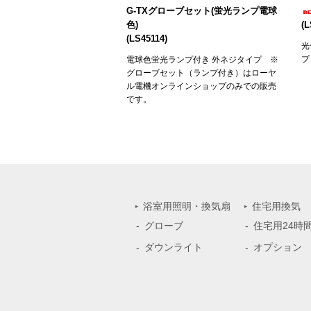
G-TXグローブセット(蛍光ランプ電球
色)
(
(LS45114)
光
プ
電球色蛍光ランプ付き 外ネジタイプ ※
グローブセット（ランプ付き）はローヤ
ル電機オンラインショップのみでの販売
です。
浴室用照明・換気扇
住宅用換気
グローブ
住宅用24時
ダウンライト
オプション