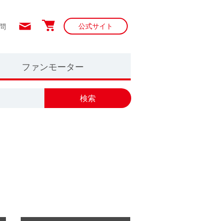
H-K
公式サイト
問
ファンモーター
検索