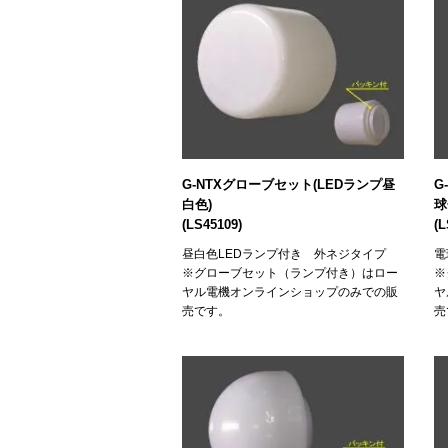
セット
G-NTXグローブセット(LEDランプ昼
G
白色)
球
(LS45109)
(L
昼白色LEDランプ付き 外ネジタイプ
電
※グローブセット（ランプ付き）はロー
※
ヤル電機オンラインショップのみでの販
ヤ
売です。
売