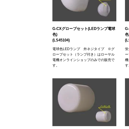
G-CXグローブセット(LEDランプ電球
G
色)
(LS45104)
(L
電球色LEDランプ 外ネジタイプ ※グ
蛍
ローブセット（ランプ付き）はローヤル
ー
電機オンラインショップのみでの販売で
機
す。
す