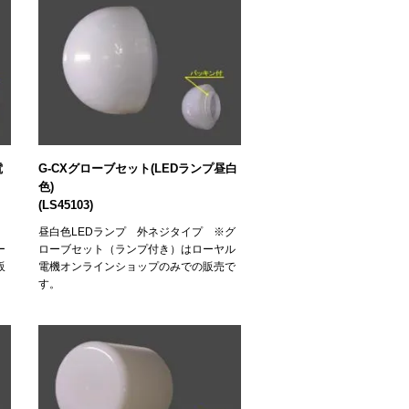
電
G-CXグローブセット(LEDランプ昼白
色)
(LS45103)
プ
昼白色LEDランプ 外ネジタイプ ※グ
ー
ローブセット（ランプ付き）はローヤル
販
電機オンラインショップのみでの販売で
す。