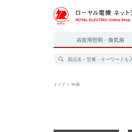
H-28
180角
浴室用照明・換気扇
グローブ
住宅用24時間換気
軸流ファン
装置
形で選ぶ
サイズで選ぶ
シリーズで選ぶ
クロスファン
ホルダーで選ぶ
トップ
H-36
使い方で選ぶ
ダウンライト
羽根径で選ぶ
形で選ぶ
照明器具一式
シロッコファン
オプション
形で選ぶ
オプション