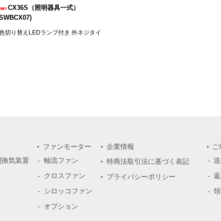
CX36S（照明器具一式）
LSWBCX07)
色切り替えLEDランプ付き 外ネジタイ
ファンモーター
企業情報
ご
間換気装置
軸流ファン
送
特商法取引法に基づく表記
クロスファン
返
プライバシーポリシー
シロッコファン
領
オプション