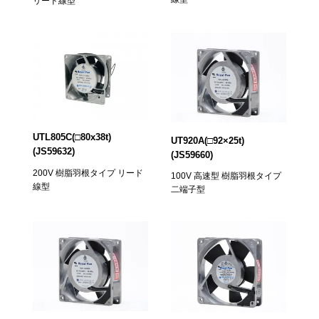
リード線型
UTL805C(□80x38t)
UT920A(□92×25t)
(JS59632)
(JS59660)
200V 樹脂羽根タイプ リード
100V 高速型 樹脂羽根タイプ
線型
二端子型