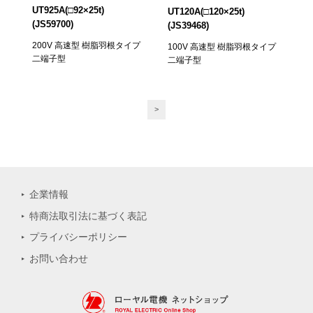
UT925A(□92×25t)
UT120A(□120×25t)
(JS59700)
(JS39468)
200V 高速型 樹脂羽根タイプ
100V 高速型 樹脂羽根タイプ
二端子型
二端子型
>
企業情報
特商法取引法に基づく表記
プライバシーポリシー
お問い合わせ